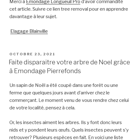
Merci à
Emondage Longueuil Pro
d’avoir commandité
cet article. Suivre ce lien tree removal pour en apprendre
davantage à leur sujet.
Elagage Blainville
PUBLIÉ
OCTOBRE 23, 2021
LE
Faite disparaitre votre arbre de Noel grâce
à Emondage Pierrefonds
Un sapin de Noël a été coupé dans une forêt ou une
ferme que quelques jours avant d’arriver chez le
commerçant. Le moment venu de vous rendre chez celui
de votre localité, pensez à cela.
Or, les insectes aiment les arbres. Ils y font donc leurs
nids et y pondent leurs œufs. Quels insectes peuvent s’y
retrouver? Plusieurs espèces en fait. En voici une liste